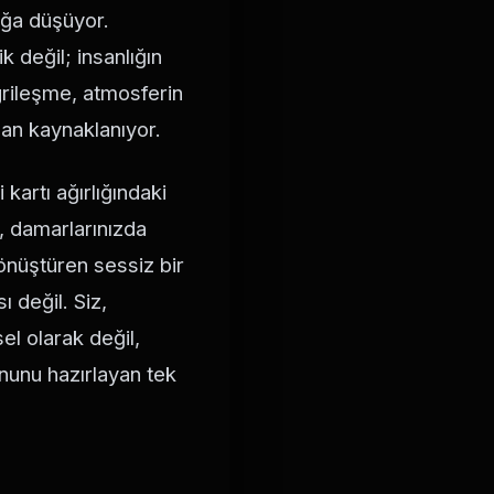
ağa düşüyor.
k değil; insanlığın
 grileşme, atmosferin
ndan kaynaklanıyor.
 kartı ağırlığındaki
u, damarlarınızda
dönüştüren sessiz bir
 değil. Siz,
el olarak değil,
onunu hazırlayan tek