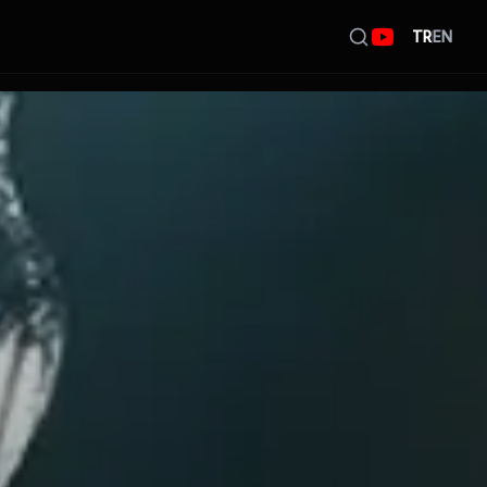
TR
EN