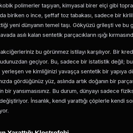
obik polimerler taşıyan, kimyasal birer elçi gibi topr
 biriken o ince, şeffaf toz tabakası, sadece bir kirlili
ettiği yeni dünyanın temel taşı. Gökyüzü grileşti ve bu
havada asılı kalan sentetik parçacıkların ışığı kırması
akciğerleriniz bu görünmez istilayı karşılıyor. Bir kredi
cudunuzdan geçiyor. Bu, sadece bir istatistik değil; b
 yerleşen ve kimliğinizi yavaşça sentetik bir yapıya 
nızda gördüğünüz yüz, aslında artık doğanın bir parçası
erin bir yansımasısınız. Bu durum, dünyayı sadece fiziks
değiştiriyor. İnsanlık, kendi yarattığı çöplerle kendi s
yor.
n Yarattığı Klostrofobi