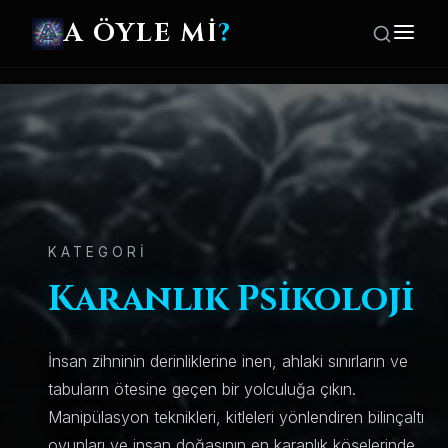
A ÖYLE Mİ
?
KATEGORİ
Karanlık Psikoloji
İnsan zihninin derinliklerine inen, ahlaki sınırların ve
tabuların ötesine geçen bir yolculuğa çıkın.
Manipülasyon teknikleri, kitleleri yönlendiren bilinçaltı
oyunları ve insan doğasının en karanlık köşelerinde