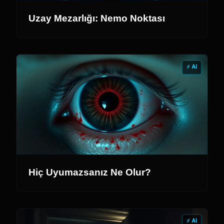
Uzay Mezarlığı: Nemo Noktası
⚡ AI
Hiç Uyumazsanız Ne Olur?
⚡ AI